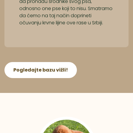
da pronađu srodnike svog psa,
odnosno one pse koji to nisu. Smatramo
da ćemo na taj način doprineti
očuvanju krvne lijine ove rase u Srbiji.
Pogledajte bazu vižli!