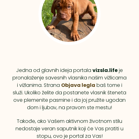
Jedna od glavnih ideja portala
vizsla.life
je
pronalaženje savesnih vlasnika našim vižlicama
i vižlanima. Strana
Objava legla
baš tome i
služi. Ukoliko želite da postanete vlasnik šteneta
ove plemenite pasmine i da joj pružite ugodan
dom i ljubav, na pravom ste mestu!
Takođe, ako Vašem aktivnom životnom stilu
nedostaje veran saputnik koji će Vas pratiti u
stopu, ovo je portal za Vas!