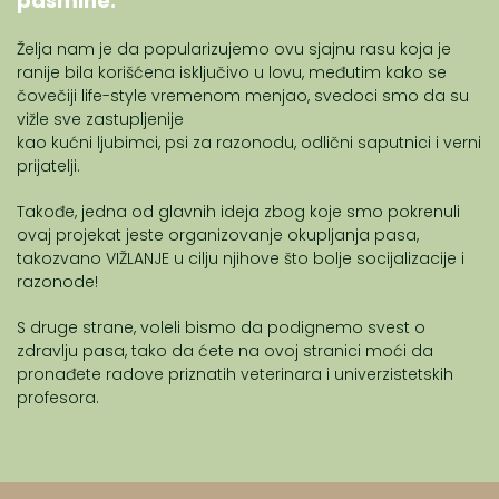
pasmine.
Želja nam je da popularizujemo ovu sjajnu rasu koja je
ranije bila korišćena isključivo u lovu, međutim kako se
čovečiji life-style vremenom menjao, svedoci smo da su
vižle sve zastupljenije
kao kućni ljubimci, psi za razonodu, odlični saputnici i verni
prijatelji.
Takođe, jedna od glavnih ideja zbog koje smo pokrenuli
ovaj projekat jeste organizovanje okupljanja pasa,
takozvano VIŽLANJE u cilju njihove što bolje socijalizacije i
razonode!
S druge strane, voleli bismo da podignemo svest o
zdravlju pasa, tako da ćete na ovoj stranici moći da
pronađete radove priznatih veterinara i univerzistetskih
profesora.