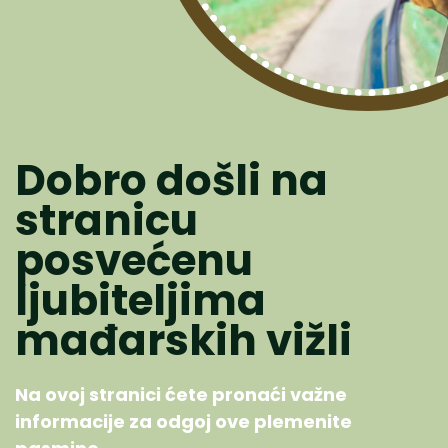
Dobro došli na
stranicu
posvećenu
ljubiteljima
mađarskih vižli
Na ovoj stranici ćete pronaći važne
informacije za odgoj ove plemenite