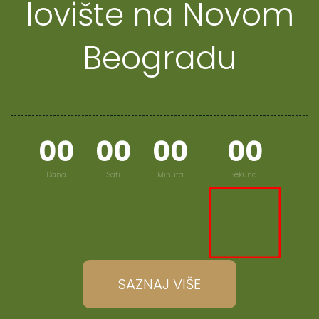
lovište na Novom
Beogradu
0
0
0
0
0
0
0
0
Dana
Sati
Minuta
Sekundi
SAZNAJ VIŠE