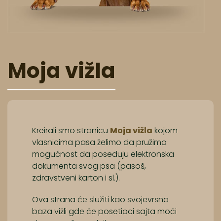
Moja vižla
Kreirali smo stranicu
Moja vižla
kojom
vlasnicima pasa želimo da pružimo
mogućnost da poseduju elektronska
dokumenta svog psa (pasoš,
zdravstveni karton i sl.).
Ova strana će služiti kao svojevrsna
baza vižli gde će posetioci sajta moći