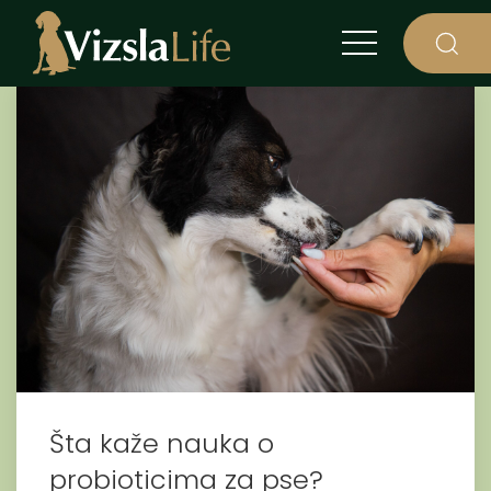
Šta kaže nauka o
probioticima za pse?