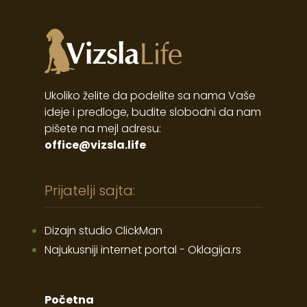
Ukoliko želite da podelite sa nama Vaše
ideje i predloge, budite slobodni da nam
pišete na mejl adresu:
office@vizsla.life
Prijatelji sajta:
Dizajn studio ClickMan
Najukusniji internet portal - Oklagija.rs
Početna