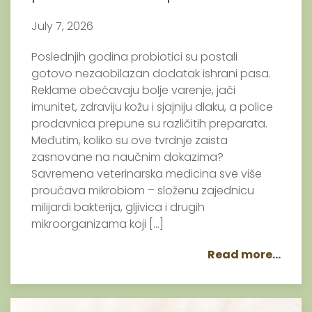
July 7, 2026
Poslednjih godina probiotici su postali
gotovo nezaobilazan dodatak ishrani pasa.
Reklame obećavaju bolje varenje, jači
imunitet, zdraviju kožu i sjajniju dlaku, a police
prodavnica prepune su različitih preparata.
Međutim, koliko su ove tvrdnje zaista
zasnovane na naučnim dokazima?
Savremena veterinarska medicina sve više
proučava mikrobiom – složenu zajednicu
milijardi bakterija, gljivica i drugih
mikroorganizama koji […]
Read more...