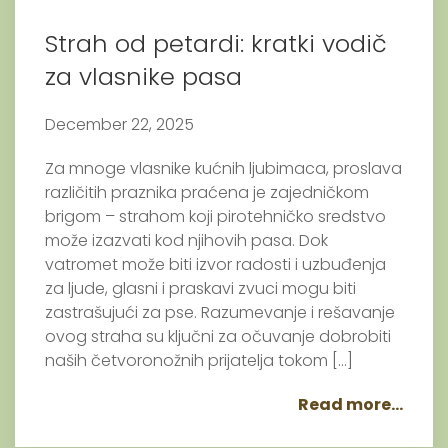
Strah od petardi: kratki vodič
za vlasnike pasa
December 22, 2025
Za mnoge vlasnike kućnih ljubimaca, proslava
različitih praznika praćena je zajedničkom
brigom – strahom koji pirotehničko sredstvo
može izazvati kod njihovih pasa. Dok
vatromet može biti izvor radosti i uzbuđenja
za ljude, glasni i praskavi zvuci mogu biti
zastrašujući za pse. Razumevanje i rešavanje
ovog straha su ključni za očuvanje dobrobiti
naših četvoronožnih prijatelja tokom […]
Read more...