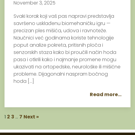
November 3, 2025
Svaki korak koji vaš pas napravi predstavlja
savršeno usklađenu biomehaničku igru —
precizan ples mišića, udova i ravnoteže.
Naučnici već godinama koriste tehnologije
poput analize pokreta, pritisnih ploča i
senzorskih staza kako bi proučili način hoda
pasa i otkrili kako i najmanje promene mogu
ukazivati na ortopedske, neurološke ili mišićne
probleme. Dijagonalni naspram bočnog
hoda […]
Read more...
1
2
3
…
7
Next »