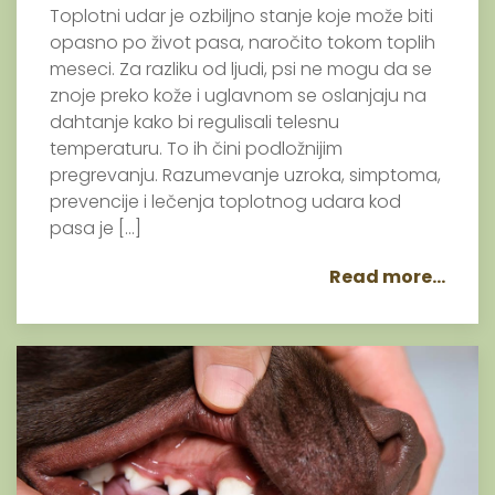
Toplotni udar je ozbiljno stanje koje može biti
opasno po život pasa, naročito tokom toplih
meseci. Za razliku od ljudi, psi ne mogu da se
znoje preko kože i uglavnom se oslanjaju na
dahtanje kako bi regulisali telesnu
temperaturu. To ih čini podložnijim
pregrevanju. Razumevanje uzroka, simptoma,
prevencije i lečenja toplotnog udara kod
pasa je […]
Read more...